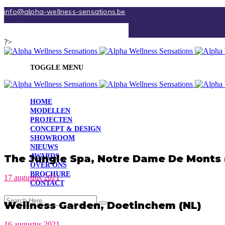
info@alpha-wellness-sensations.be
Nederlands
?>
TOGGLE MENU
HOME
MODELLEN
PROJECTEN
CONCEPT & DESIGN
SHOWROOM
NIEUWS
AWARDS
The Jungle Spa, Notre Dame De Monts 
OVER ONS
BROCHURE
17 augustus 2021
CONTACT
Wellness Garden, Doetinchem (NL)
16 augustus 2021