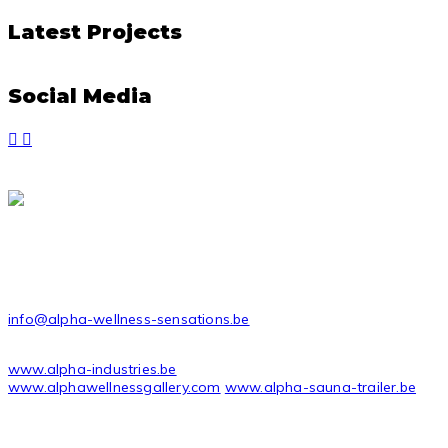
Latest Projects
Social Media
ALPHA INDUSTRIES AWT BVBA
Stadsheide 27
3500 Hasselt Belgium
CONTACT
info@alpha-wellness-sensations.be
USEFUL LINKS
www.alpha-industries.be
www.alphawellnessgallery.com
www.alpha-sauna-trailer.be