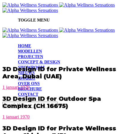
TOGGLE MENU
HOME
MODELLEN
PROJECTEN
CONCEPT & DESIGN
SHOWROOM
3D Design ID for Private Wellness
NIEUWS
Area, Dubai (UAE)
AWARDS
OVER ONS
1 januari 1970
BROCHURE
CONTACT
3D Design ID for Outdoor Spa
Complex (CH 16675)
1 januari 1970
3D Design ID for Private Wellness