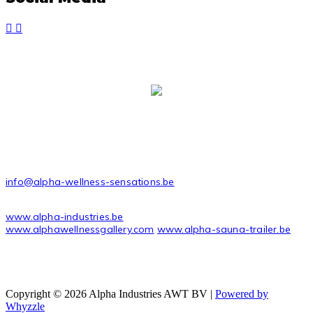
ALPHA INDUSTRIES AWT BVBA
Stadsheide 27
3500 Hasselt Belgium
CONTACT
info@alpha-wellness-sensations.be
USEFUL LINKS
www.alpha-industries.be
www.alphawellnessgallery.com
www.alpha-sauna-trailer.be
Copyright © 2026 Alpha Industries AWT BV |
Powered by
Whyzzle