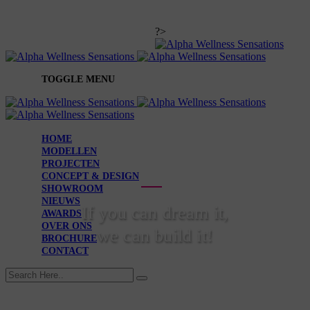
Nederlands
info@alpha-wellness-
?>
sensations.be
TOGGLE MENU
HOME
MODELLEN
PROJECTEN
CONCEPT & DESIGN
SHOWROOM
NIEUWS
If you can dream it,
AWARDS
OVER ONS
we can build it!
BROCHURE
CONTACT