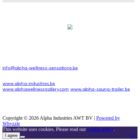
ALPHA INDUSTRIES AWT BVBA
Stadsheide 27
3500 Hasselt Belgium
CONTACT
info@alpha-wellness-sensations.be
USEFUL LINKS
www.alpha-industries.be
www.alphawellnessgallery.com
www.alpha-sauna-trailer.be
Copyright © 2026 Alpha Industries AWT BV |
Powered by
Whyzzle
This website uses cookies. Please read our
cookie policy
.
I agree