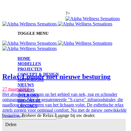
Nederlands
info@alpha-wellness-
?>
sensations.be
TOGGLE MENU
HOME
MODELLEN
PROJECTEN
CONCEPT & DESIGN
Relax-Lounge met nieuwe besturing
SHOWROOM
NIEUWS
27 maart 2019
AWARDS
Het absolute summum op het gebied van nek, rug en schouder
OVER ONS
ontspanning. Met de gepatenteerde "S-curve" infraroodstraler, die
BROCHURE
naadloos de contouren van het lichaam volgt. De esthetische relax
CONTACT
zetels zorgen voor optimaal comfort. Nu met de nieuw ontwikkelde
besturing.
Probeer de Relax-Lounge bij uw dealer.
Delen